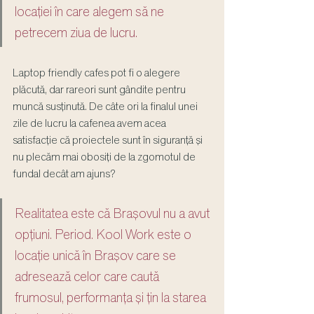
locației în care alegem să ne 
petrecem ziua de lucru.
Laptop friendly cafes pot fi o alegere 
plăcută, dar rareori sunt gândite pentru 
muncă susținută. De câte ori la finalul unei 
zile de lucru la cafenea avem acea 
satisfacție că proiectele sunt în siguranță și 
nu plecăm mai obosiți de la zgomotul de 
fundal decât am ajuns?
Realitatea este că Brașovul nu a avut 
opțiuni. Period. Kool Work este o 
locație unică în Brașov care se 
adresează celor care caută 
frumosul, performanța și țin la starea 