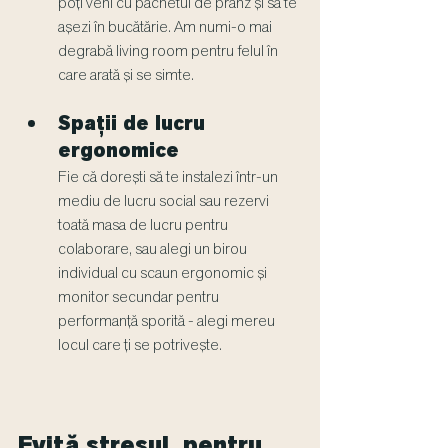
poți veni cu pachetul de prânz și să te 
așezi în bucătărie. Am numi-o mai 
degrabă living room pentru felul în 
care arată și se simte.
Spații de lucru 
ergonomice
Fie că dorești să te instalezi într-un 
mediu de lucru social sau rezervi 
toată masa de lucru pentru 
colaborare, sau alegi un birou 
individual cu scaun ergonomic și 
monitor secundar pentru 
performanță sporită - alegi mereu 
locul care ți se potrivește.
Evită stresul, pentru 