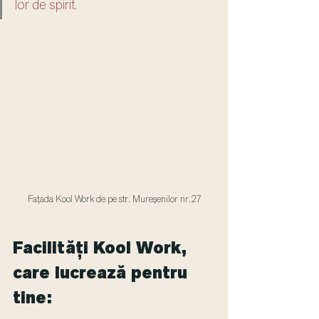
lor de spirit.
Fațada Kool Work de pe str. Mureșenilor nr.27
Facilități Kool Work, 
care lucrează pentru 
tine: