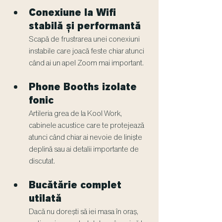
Conexiune la Wifi 
stabilă și performantă
Scapă de frustrarea unei conexiuni 
instabile care joacă feste chiar atunci 
când ai un apel Zoom mai important.
Phone Booths izolate 
fonic
Artileria grea de la Kool Work, 
cabinele acustice care te protejează 
atunci când chiar ai nevoie de liniște 
deplină sau ai detalii importante de 
discutat.
Bucătărie complet 
utilată
Dacă nu dorești să iei masa în oraș, 