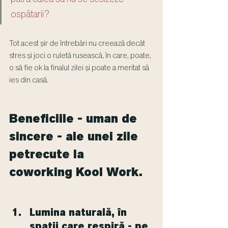
ospătarii?
Tot acest șir de întrebări nu creează decât 
stres și joci o ruletă rusească, în care, poate, 
o să fie ok la finalul zilei și poate a meritat să 
ies din casă.
Beneficiile - uman de 
sincere - ale unei zile 
petrecute la 
coworking Kool Work.
Lumina naturală, în 
spații care respiră - pe 