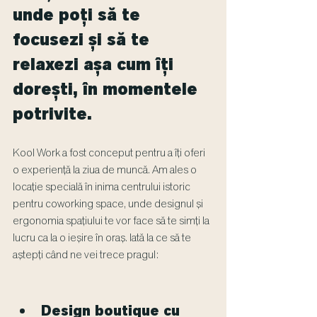
unde poți să te 
focusezi și să te 
relaxezi așa cum îți 
dorești, în momentele 
potrivite.
Kool Work a fost conceput pentru a îți oferi 
o experiență la ziua de muncă. Am ales o 
locație specială în inima centrului istoric 
pentru coworking space, unde designul și 
ergonomia spațiului te vor face să te simți la 
lucru ca la o ieșire în oraș. Iată la ce să te 
aștepți când ne vei trece pragul:
Design boutique cu 