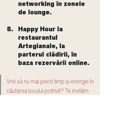
networking în zonele 
de lounge.
Happy Hour la 
restaurantul 
Artegianale, la 
parterul clădirii, în 
baza rezervării online.
Vrei să nu mai pierzi timp și energie în 
căutarea locului potrivit? Te invităm 
să explorezi opțiunile noastre de 
coworking cu rezervări online, unde 
vei adăuga valoare la ziua ta de lucru 
și la finalul zilei simți că ai făcut o 
decizie pentru tine.