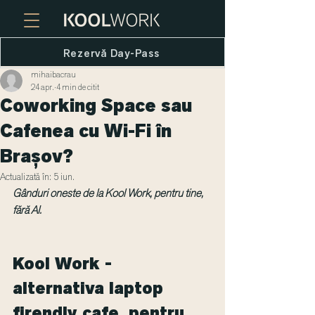
Rezervă Day-Pass
mihaibacrau
24 apr.
4 min de citit
Coworking Space sau
Cafenea cu Wi-Fi în
Brașov?
Actualizată în:
5 iun.
Gânduri oneste de la Kool Work, pentru tine, 
fără AI.
Kool Work - 
alternativa laptop 
firendly cafe, pentru 