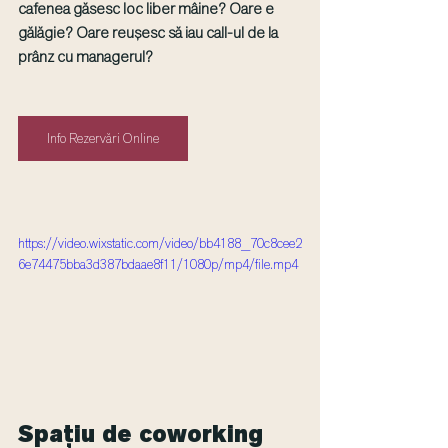
cafenea găsesc loc liber mâine? Oare e 
gălăgie? Oare reușesc să iau call-ul de la 
prânz cu managerul?
Info Rezervări Online
https://video.wixstatic.com/video/bb4188_70c8cee2
6e74475bba3d387bdaae8f11/1080p/mp4/file.mp4
Spațiu de coworking 